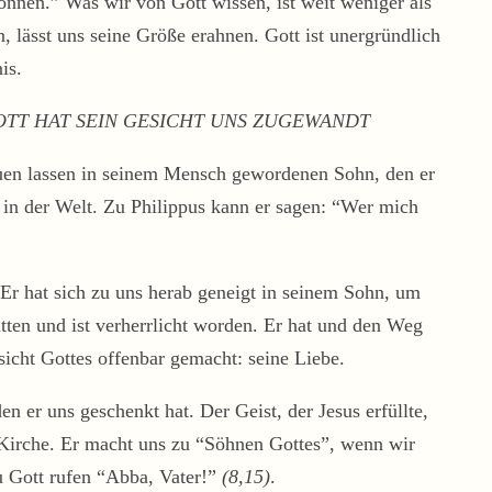
önnen.” Was wir von Gott wissen, ist weit weniger als
 lässt uns seine Größe erahnen. Gott ist unergründlich
is.
OTT HAT SEIN GESICHT UNS ZUGEWANDT
hauen lassen in seinem Mensch gewordenen Sohn, den er
” in der Welt. Zu Philippus kann er sagen: “Wer mich
 Er hat sich zu uns herab geneigt in seinem Sohn, um
itten und ist verherrlicht worden. Er hat und den Weg
sicht Gottes offenbar gemacht: seine Liebe.
en er uns geschenkt hat. Der Geist, der Jesus erfüllte,
 Kirche. Er macht uns zu “Söhnen Gottes”, wenn wir
zu Gott rufen “Abba, Vater!”
(
8,15
)
.