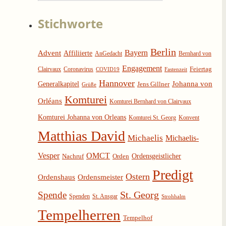
Stichworte
Berlin
Bayern
Advent
Affiliierte
AnGedacht
Bernhard von
Engagement
Feiertag
Clairvaux
Coronavirus
COVID19
Fastenzeit
Hannover
Generalkapitel
Johanna von
Jens Gillner
Grüße
Komturei
Orléans
Komturei Bernhard von Clairvaux
Komturei Johanna von Orleans
Komturei St. Georg
Konvent
Matthias David
Michaelis
Michaelis-
Vesper
OMCT
Nachruf
Orden
Ordensgeistlicher
Predigt
Ostern
Ordenshaus
Ordensmeister
Spende
St. Georg
Spenden
St. Ansgar
Strohhalm
Tempelherren
Tempelhof