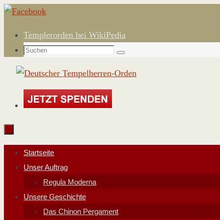
Zum
Inhalt
Templerorden bei WikiPedia
springen
Suchen
Suchen
nach:
Zum
Startseite
Inhalt
Unser Auftrag
springen
Regula Moderna
Unsere Geschichte
Das Chinon Pergament