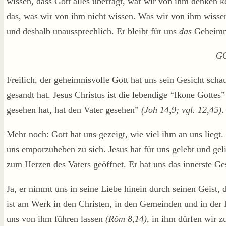
wissen, dass Gott alles überragt, war wir von ihm denken k
das, was wir von ihm nicht wissen. Was wir von ihm wissen,
und deshalb unaussprechlich. Er bleibt für uns
das
Geheimn
G
Freilich, der geheimnisvolle Gott hat uns sein Gesicht sc
gesandt hat. Jesus Christus ist die lebendige “Ikone Gottes
gesehen hat, hat den Vater gesehen”
(Joh 14,9; vgl. 12,45)
.
Mehr noch: Gott hat uns gezeigt, wie viel ihm an uns liegt.
uns emporzuheben zu sich. Jesus hat für uns gelebt und gel
zum Herzen des Vaters geöffnet. Er hat uns das innerste Ge
Ja, er nimmt uns in seine Liebe hinein durch seinen Geist, d
ist am Werk in den Christen, in den Gemeinden und in der
uns von ihm führen lassen
(
Röm 8,14
)
, in ihm dürfen wir 