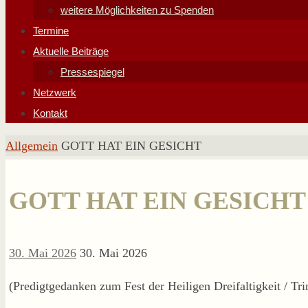
weitere Möglichkeiten zu Spenden
Termine
Aktuelle Beiträge
Pressespiegel
Netzwerk
Kontakt
Start
Allgemein
GOTT HAT EIN GESICHT
GOTT HAT EIN GESICHT
30. Mai 2026
30. Mai 2026
(Predigtgedanken zum Fest der Heiligen Dreifaltigkeit / Tri